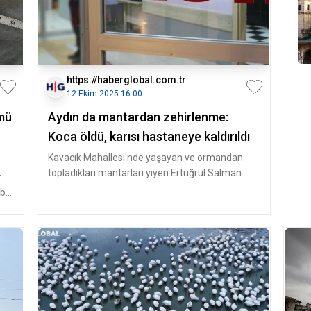
https://haberglobal.com.tr
12 Ekim 2025 16:00
ümü
Aydın da mantardan zehirlenme:
Koca öldü, karısı hastaneye kaldırıldı
Kavacık Mahallesi'nde yaşayan ve ormandan
topladıkları mantarları yiyen Ertuğrul Salman
r
(62) ile eşi Zeynur Salman (54)
bir