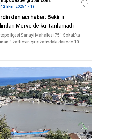
https://haberglobal.com.tr
12 Ekim 2025 17:18
din den acı haber: Bekir in
dından Merve de kurtarılamadı
ıltepe ilçesi Sanayi Mahallesi 751 Sokak'ta
nan 3 katlı evin giriş katındaki dairede 10
m günü henüz bilinmey