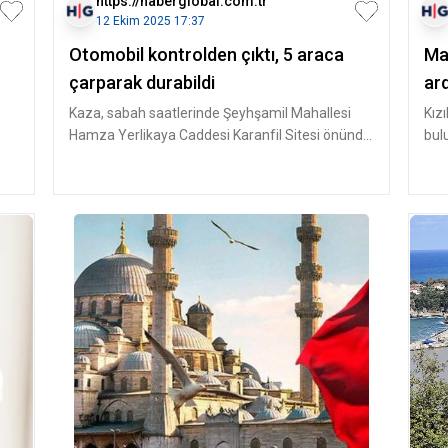
https://haberglobal.com.tr
12 Ekim 2025 17:37
Otomobil kontrolden çıktı, 5 araca
Mar
çarparak durabildi
ar
Kaza, sabah saatlerinde Şeyhşamil Mahallesi
Kız
Hamza Yerlikaya Caddesi Karanfil Sitesi önünde
bulu
meydana geldi. B.K. idaresin
Eki