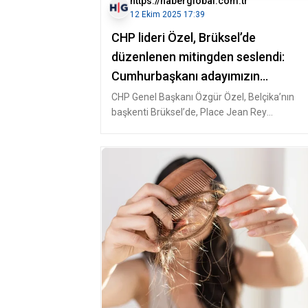
https://haberglobal.com.tr
12 Ekim 2025 17:39
CHP lideri Özel, Brüksel’de
düzenlenen mitingden seslendi:
Cumhurbaşkanı adayımızın
diplomasını 31 yıl sonra iptal etti
CHP Genel Başkanı Özgür Özel, Belçika’nın
başkenti Brüksel’de, Place Jean Rey
Meydanı’nda, ‘Millet İradesine Sahip Çıkı