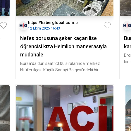
https://haberglobal.com.tr
12 Ekim 2025 16:43
e
Nefes borusuna şeker kaçan lise
Bu
öğrencisi kıza Heimlich manevrasıyla
kar
müdahale
Dro
bina
Bursa’da dün saat 20.00 sıralarında merkez
pam
Nilüfer ilçesi Küçük Sanayi Bölgesi’ndeki bir
restoranda 2 arkadaşıyla birli