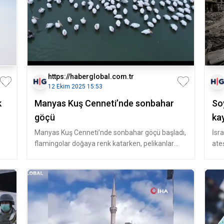
https://haberglobal.com.tr
12 Ekim 2025 15:53
k
Manyas Kuş Cenneti’nde sonbahar
So
göçü
kay
Manyas Kuş Cenneti’nde sonbahar göçü başladı,
İsr
flamingolar doğaya renk katarken, pelikanlar
ate
gökyüzünde zarifçe süzülüyor
hare