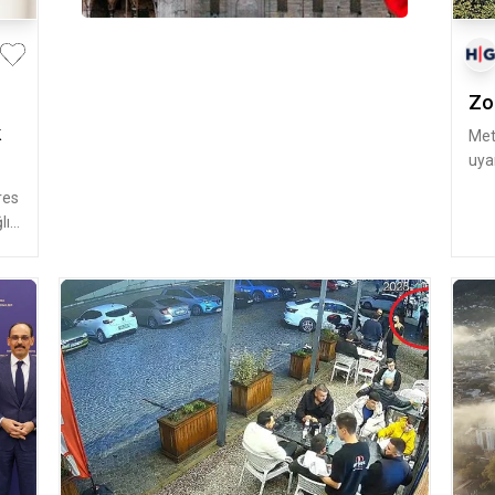
Zon
k
Met
uya
old
res
lı