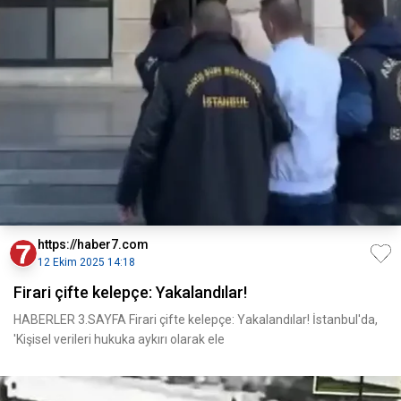
https://haber7.com
12 Ekim 2025 14:18
Firari çifte kelepçe: Yakalandılar!
HABERLER 3.SAYFA Firari çifte kelepçe: Yakalandılar! İstanbul'da,
'Kişisel verileri hukuka aykırı olarak ele