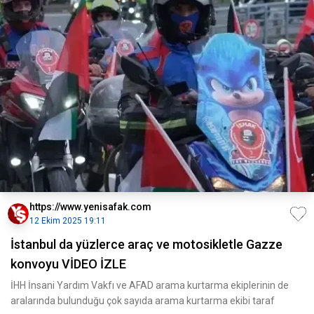
https://www.yenisafak.com
12 Ekim 2025 19:11
İstanbul da yüzlerce araç ve motosikletle Gazze
konvoyu VİDEO İZLE
İHH İnsani Yardım Vakfı ve AFAD arama kurtarma ekiplerinin de
aralarında bulunduğu çok sayıda arama kurtarma ekibi taraf