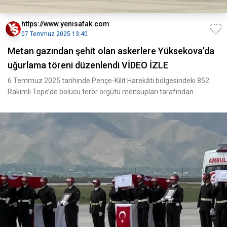
https://www.yenisafak.com
07 Temmuz 2025 13:40
Metan gazından şehit olan askerlere Yüksekova’da
uğurlama töreni düzenlendi VİDEO İZLE
6 Temmuz 2025 tarihinde Pençe-Kilit Harekâtı bölgesindeki 852
Rakımlı Tepe’de bölücü terör örgütü mensupları tarafından