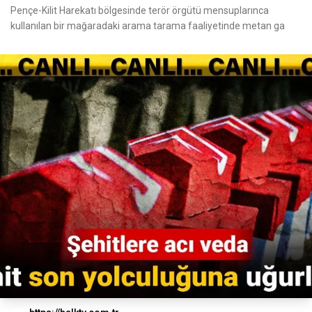
Pençe-Kilit Harekatı bölgesinde terör örgütü mensuplarınca
kullanılan bir mağaradaki arama tarama faaliyetinde metan ga