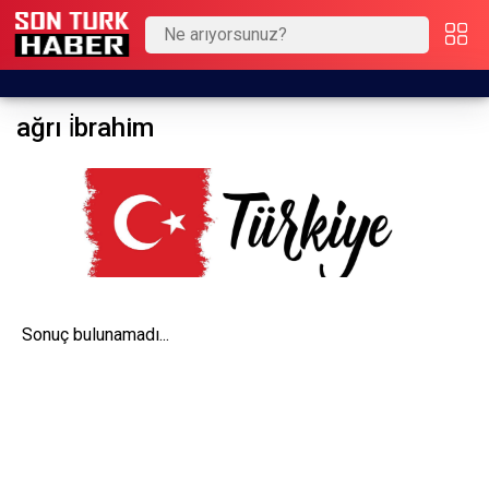
ağrı i̇brahim
Sonuç bulunamadı...