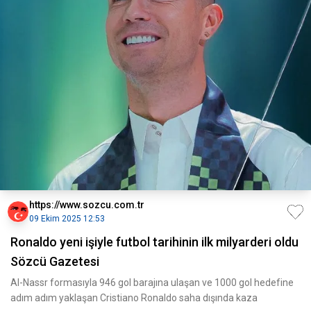
https://www.sozcu.com.tr
09 Ekim 2025 12:53
Ronaldo yeni işiyle futbol tarihinin ilk milyarderi oldu
Sözcü Gazetesi
Al-Nassr formasıyla 946 gol barajına ulaşan ve 1000 gol hedefine
adım adım yaklaşan Cristiano Ronaldo saha dışında kaza