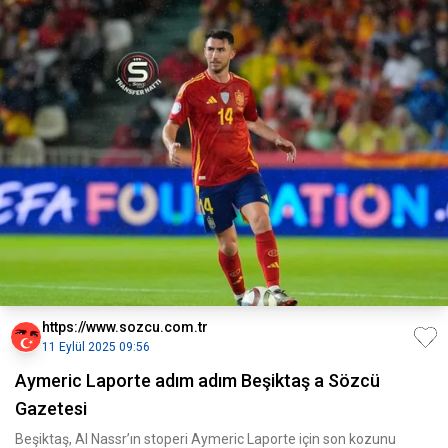
https://www.sozcu.com.tr
11 Eylül 2025 09:56
Aymeric Laporte adım adım Beşiktaş a Sözcü
Gazetesi
Beşiktaş, Al Nassr’ın stoperi Aymeric Laporte için son kozunu