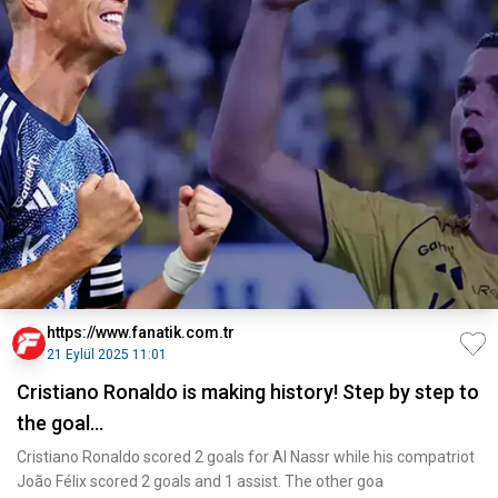
https://www.fanatik.com.tr
21 Eylül 2025 11:01
Cristiano Ronaldo is making history! Step by step to
the goal...
Cristiano Ronaldo scored 2 goals for Al Nassr while his compatriot
João Félix scored 2 goals and 1 assist. The other goa