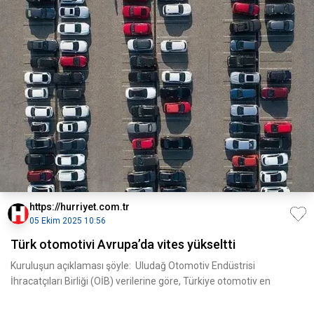
https://hurriyet.com.tr
05 Ekim 2025 10:56
Türk otomotivi Avrupa’da vites yükseltti
Kuruluşun açıklaması şöyle: Uludağ Otomotiv Endüstrisi
İhracatçıları Birliği (OİB) verilerine göre, Türkiye otomotiv en