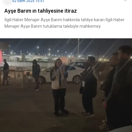
02 Ekim 2025 10:51
Ayşe Barım ın tahliyesine itiraz
İlgili Haber Menajer Ayşe Barım hakkında tahliye kararı İlgili Haber
Menajer Ayşe Barım tutuklama talebiyle mahkemey