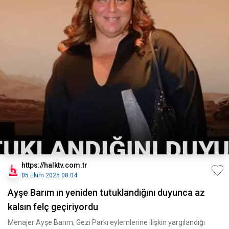
https://halktv.com.tr
05 Ekim 2025 08:04
Ayşe Barım ın yeniden tutuklandığını duyunca az
kalsın felç geçiriyordu
Menajer Ayşe Barım, Gezi Parkı eylemlerine ilişkin yargılandığı