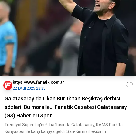
https://www.fanatik.com.tr
22 Eylül 2025 22:28
Galatasaray da Okan Buruk tan Beşiktaş derbisi
sözleri! Bu moralle... Fanatik Gazetesi Galatasaray
(GS) Haberleri Spor
Trendyol Süper Lig'in 6. haftasında Galatasaray, RAMS Park'ta
Konyaspor ile karşı karşıya geldi. Sarı-Kırmızılı ekibin h