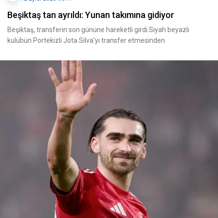
Beşiktaş tan ayrıldı: Yunan takımına gidiyor
Beşiktaş, transferin son gününe hareketli girdi.Siyah beyazlı
kulübün Portekizli Jota Silva'yı transfer etmesinden