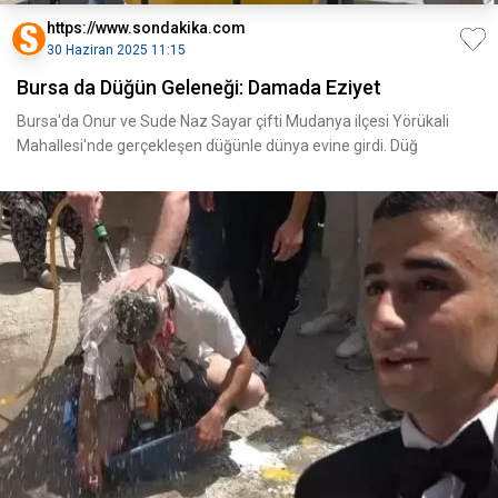
https://www.sondakika.com
30 Haziran 2025 11:15
Bursa da Düğün Geleneği: Damada Eziyet
Bursa'da Onur ve Sude Naz Sayar çifti Mudanya ilçesi Yörükali
Mahallesi'nde gerçekleşen düğünle dünya evine girdi. Düğ