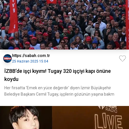
https://sabah.com.tr
25 Haziran 2025 15:04
İZBB’de işçi kıyımı! Tugay 320 işçiyi kapı önüne
koydu
Her fırsatta 'Emek en yüce değerdir' diyen İzmir Büyükşehir
Belediye Başkanı Cemil Tugay, işçilerin gözünün yaşına bakm