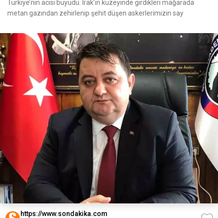
Türkiye’nin acısı büyüdü. Irak’ın kuzeyinde girdikleri mağarada
metan gazından zehirlenip şehit düşen askerlerimizin say
https://www.sondakika.com