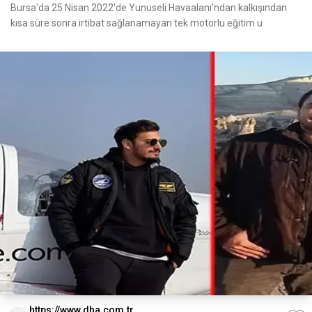
Bursa'da 25 Nisan 2022'de Yunuseli Havaalanı’ndan kalkışından
kısa süre sonra irtibat sağlanamayan tek motorlu eğitim u
https://www.dha.com.tr