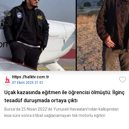
https://halktv.com.tr
07 Ekim 2025 21:01
Uçak kazasında eğitmen ile öğrencisi ölmüştü: İlginç
tesadüf duruşmada ortaya çıktı
Bursa'da 25 Nisan 2022'de Yunuseli Havaalanı’ndan kalkışından
kısa süre sonra irtibat sağlanamayan tek motorlu eğitim