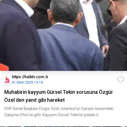
https://halktv.com.tr
01 Ekim 2025 13:19
Muhabirin kayyum Gürsel Tekin sorusuna Özgür
Özel den yanıt gibi hareket
CHP Genel Başkanı Özgür Özel, İstanbul'un Sarıyer ilçesindeki
Çalışma Ofisi'ne gitti. Kayyum Gürsel Tekin'in polisle b