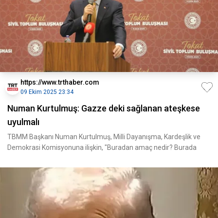
https://www.trthaber.com
09 Ekim 2025 23:34
Numan Kurtulmuş: Gazze deki sağlanan ateşkese
uyulmalı
TBMM Başkanı Numan Kurtulmuş, Milli Dayanışma, Kardeşlik ve
Demokrasi Komisyonuna ilişkin, "Buradan amaç nedir? Burada