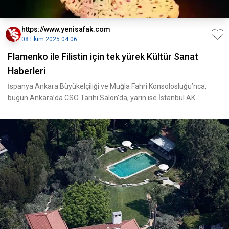
https://www.yenisafak.com
08 Ekim 2025 04:06
Flamenko ile Filistin için tek yürek Kültür Sanat
Haberleri
İspanya Ankara Büyükelçiliği ve Muğla Fahri Konsolosluğu’nca,
bugün Ankara’da CSO Tarihi Salon’da, yarın ise İstanbul AK