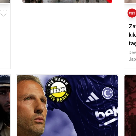
Zay
kil
taş
k
Dev
Jap
202