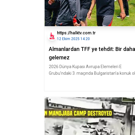
https://halktv.com.tr
12 Ekim 2025 14:20
Almanlardan TFF ye tehdit: Bir dah
gelemez
2026 Dünya Kupası Avrupa Elemeleri E
Grubu’ndaki 3. maçında Bulgaristan’a konuk o
millilerimiz sahadan 6-1’lik gali