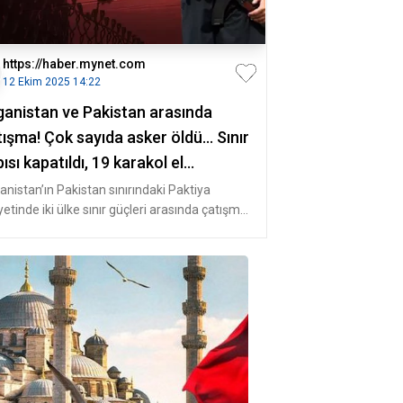
https://haber.mynet.com
12 Ekim 2025 14:22
ganistan ve Pakistan arasında
ışma! Çok sayıda asker öldü... Sınır
ısı kapatıldı, 19 karakol el
iştirdi
anistan’ın Pakistan sınırındaki Paktiya
yetinde iki ülke sınır güçleri arasında çatışma
ğı bildirildi. Bİ