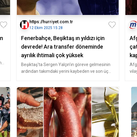
https://hurriyet.com.tr
12 Ekim 2025 15:28
an
Fenerbahçe, Beşiktaş ın yıldızı için
Af
devrede! Ara transfer döneminde
çat
ayrılık ihtimali çok yüksek
kap
şma
değ
Beşiktaş'ta Sergen Yalçın'ın göreve gelmesinin
Afg
ardından takımdaki yerini kaybeden ve son üç
vila
maçta yedek kalan Brezilyalı
çıktı