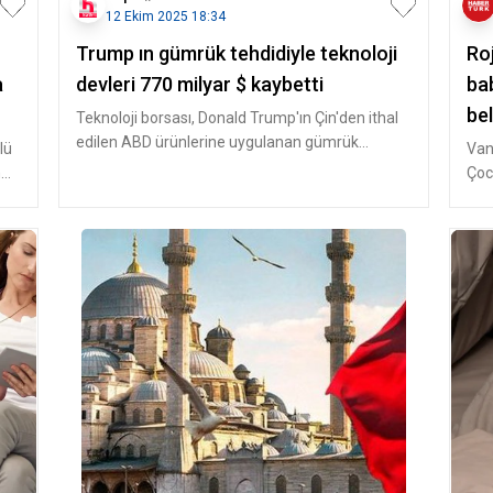
12 Ekim 2025 18:34
Trump ın gümrük tehdidiyle teknoloji
Roj
a
devleri 770 milyar $ kaybetti
ba
bel
Teknoloji borsası, Donald Trump'ın Çin'den ithal
edilen ABD ürünlerine uygulanan gümrük
lü
Van
vergilerini %100'e çıkarma teh
n
Çocu
Kaba