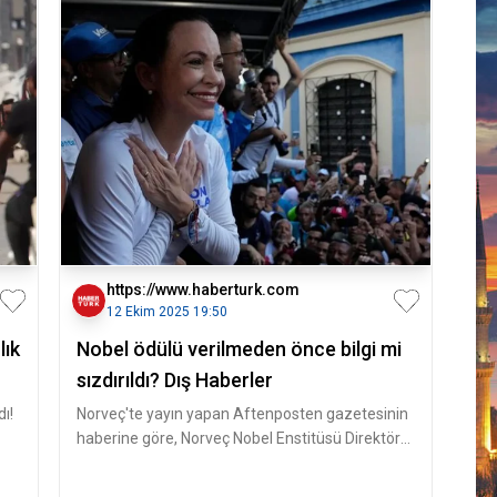
https://www.haberturk.com
12 Ekim 2025 19:50
lık
Nobel ödülü verilmeden önce bilgi mi
sızdırıldı? Dış Haberler
dı!
Norveç'te yayın yapan Aftenposten gazetesinin
haberine göre, Norveç Nobel Enstitüsü Direktörü
Kristian Berg Harpviken,