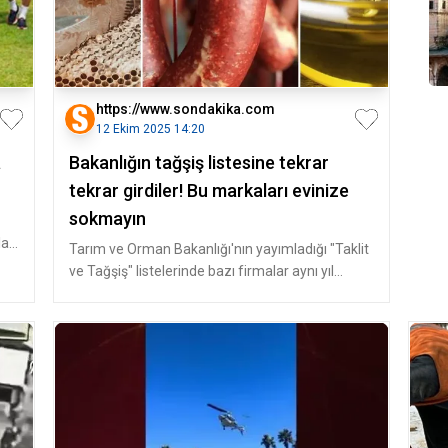
https://www.sondakika.com
12 Ekim 2025 14:20
a
Bakanlığın tağşiş listesine tekrar
tekrar girdiler! Bu markaları evinize
sokmayın
lan
Tarım ve Orman Bakanlığı'nın yayımladığı "Taklit
ve Tağşiş" listelerinde bazı firmalar aynı yıl
içinde defalarca yer a