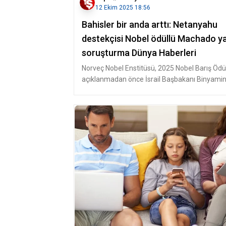
12 Ekim 2025 18:56
Bahisler bir anda arttı: Netanyahu
destekçisi Nobel ödüllü Machado y
soruşturma Dünya Haberleri
Norveç Nobel Enstitüsü, 2025 Nobel Barış Ödü
açıklanmadan önce İsrail Başbakanı Binyami
Netanyahu’ya desteğiyle bilin