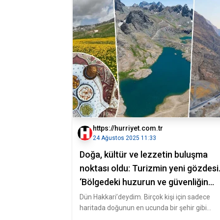
https://hurriyet.com.tr
24 Ağustos 2025 11:33
Doğa, kültür ve lezzetin buluşma
noktası oldu: Turizmin yeni gözdesi.
‘Bölgedeki huzurun ve güvenliğin
zirvede olduğunun göstergesi’
Dün Hakkari’deydim. Birçok kişi için sadece
haritada doğunun en ucunda bir şehir gibi
görünen Hakkari, bambaşka bir yüzü