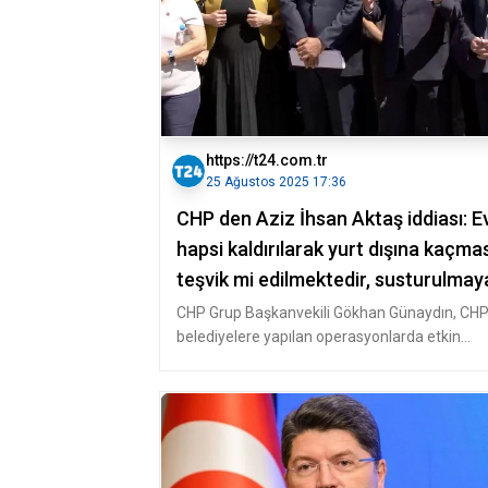
https://t24.com.tr
25 Ağustos 2025 17:36
CHP den Aziz İhsan Aktaş iddiası: E
hapsi kaldırılarak yurt dışına kaçma
teşvik mi edilmektedir, susturulmay
mı çalışılmaktadır?
CHP Grup Başkanvekili Gökhan Günaydın, CHP'
belediyelere yapılan operasyonlarda etkin
pişmanlıktan faydalanan ve yarg