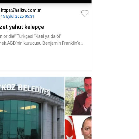
https://halktv.com.tr
15 Eylül 2025 05:31
zet yahut kelepçe
n or die!”Türkçesi “Katıl ya da öl”
ek.ABD’nin kurucusu Benjamin Franklin’e
dilen bir karikatür bu aslında.