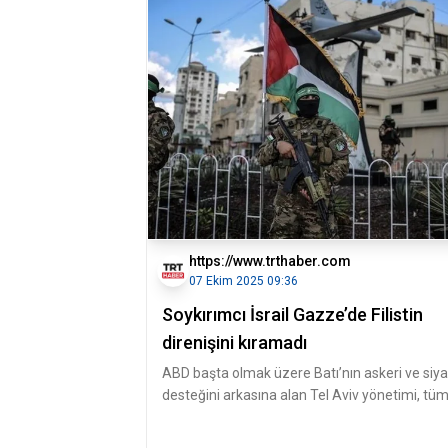
https://www.trthaber.com
07 Ekim 2025 09:36
Soykırımcı İsrail Gazze’de Filistin
direnişini kıramadı
ABD başta olmak üzere Batı’nın askeri ve siya
desteğini arkasına alan Tel Aviv yönetimi, tü
modern silah gücüne rağ