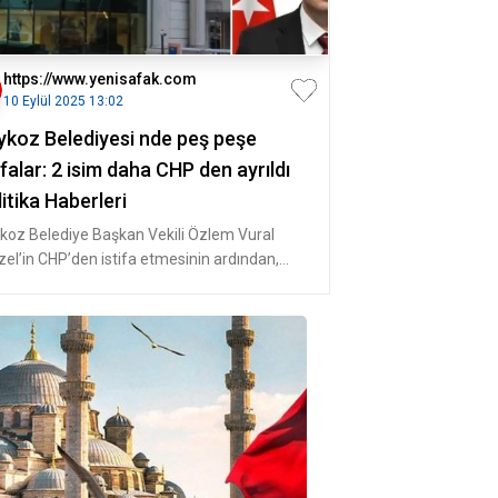
https://www.yenisafak.com
10 Eylül 2025 13:02
ykoz Belediyesi nde peş peşe
ifalar: 2 isim daha CHP den ayrıldı
itika Haberleri
koz Belediye Başkan Vekili Özlem Vural
zel’in CHP’den istifa etmesinin ardından,
lis üyeleri Murat Uzun ve Uğur