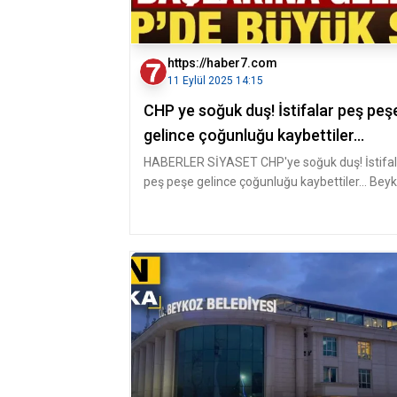
https://haber7.com
11 Eylül 2025 14:15
CHP ye soğuk duş! İstifalar peş peş
gelince çoğunluğu kaybettiler...
HABERLER SİYASET CHP'ye soğuk duş! İstifal
peş peşe gelince çoğunluğu kaybettiler... Bey
Belediye Başka