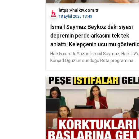
https://halktv.com.tr
18 Eylül 2025 13:43
İsmail Saymaz Beykoz daki siyasi
depremin perde arkasını tek tek
anlattı! Kelepçenin ucu mu gösterild
Halktv.com.tr Yazarı İsmail Saymaz, Halk TV’
Kürşad Oğuz'un sunduğu Rota programına
katıdı. Saymaz, programda Bey