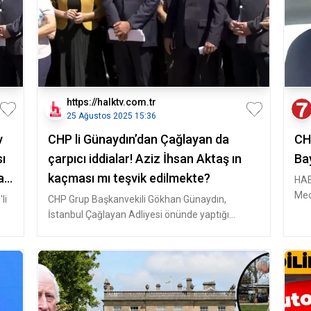
https://halktv.com.tr
25 Ağustos 2025 15:36
v
CHP li Günaydın’dan Çağlayan da
CHP
sı
çarpıcı iddialar! Aziz İhsan Aktaş ın
Bay
a
kaçması mı teşvik edilmekte?
HAB
Mec
li
CHP Grup Başkanvekili Gökhan Günaydın,
Bel
İstanbul Çağlayan Adliyesi önünde yaptığı
açıklamada, İstanbul Büyükşehir Be