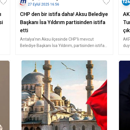
27 Eylül 2025 16:56
ı
CHP den bir istifa daha! Aksu Belediye
AK
si
Başkanı İsa Yıldırım partisinden istifa
Tun
etti
çık
Antalya’nın Aksu ilçesinde CHP’li mevcut
AKP'
Belediye Başkanı İsa Yıldırım, partisinden istifa
duy
ettiğini açıkladı. Kararını
yap