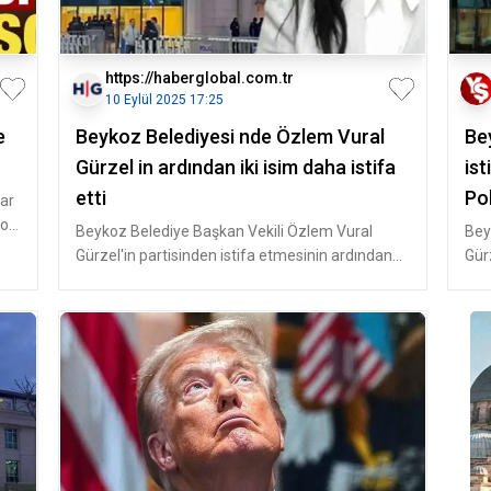
https://haberglobal.com.tr
10 Eylül 2025 17:25
e
Beykoz Belediyesi nde Özlem Vural
Be
Gürzel in ardından iki isim daha istifa
ist
etti
Pol
ar
koz
Beykoz Belediye Başkan Vekili Özlem Vural
Bey
Gürzel'in partisinden istifa etmesinin ardından
Gür
Belediye Meclis Üyesi iki isi
Mec