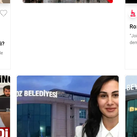
Ro
“Joi
dem
i?
atfe
de