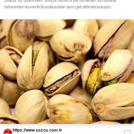
Dokuz tur üzerinden 'İsviçre Sistemi'yle oynanan turnuvada
birbirinden kuvvetli Büyükustalar aynı çatı altında buluştu.
https://www.sozcu.com.tr