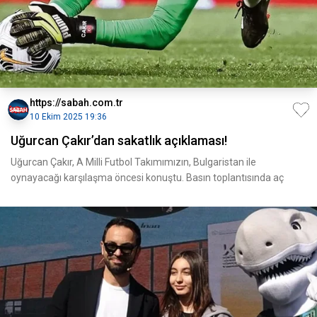
https://sabah.com.tr
10 Ekim 2025 19:36
Uğurcan Çakır’dan sakatlık açıklaması!
Uğurcan Çakır, A Milli Futbol Takımımızın, Bulgaristan ile
oynayacağı karşılaşma öncesi konuştu. Basın toplantısında aç