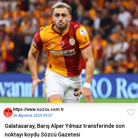
https://www.sozcu.com.tr
26 Ağustos 2025 09:07
Galatasaray, Barış Alper Yılmaz transferinde son
noktayı koydu Sözcü Gazetesi