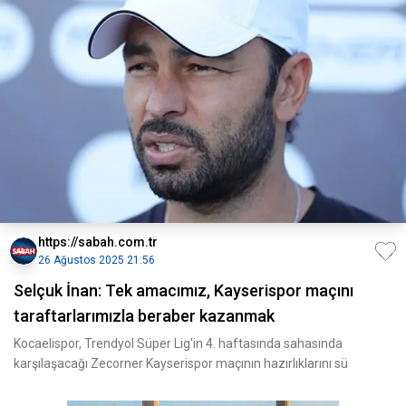
https://sabah.com.tr
26 Ağustos 2025 21:56
Selçuk İnan: Tek amacımız, Kayserispor maçını
taraftarlarımızla beraber kazanmak
Kocaelispor, Trendyol Süper Lig'in 4. haftasında sahasında
karşılaşacağı Zecorner Kayserispor maçının hazırlıklarını sü