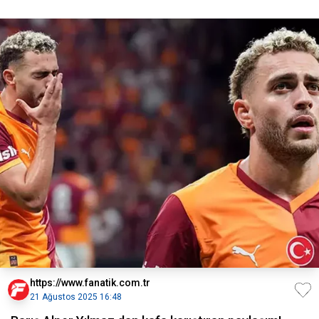
https://www.fanatik.com.tr
21 Ağustos 2025 16:48