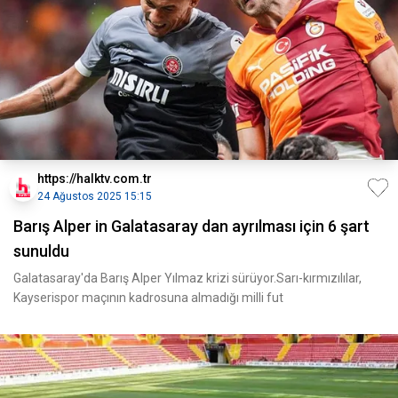
https://halktv.com.tr
24 Ağustos 2025 15:15
Barış Alper in Galatasaray dan ayrılması için 6 şart
sunuldu
Galatasaray'da Barış Alper Yılmaz krizi sürüyor.Sarı-kırmızılılar,
Kayserispor maçının kadrosuna almadığı milli fut