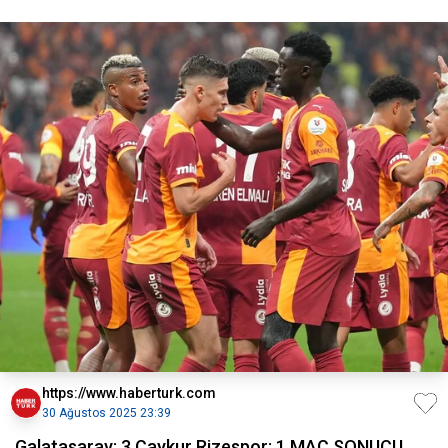
https://www.haberturk.com
30 Ağustos 2025 23:39
Galatasaray: 3 Çaykur Rizespor: 1 MAÇ SONUCU