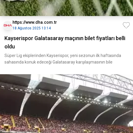
https://www.dha.com.tr
18 Ağustos 2025 13:14
Kayserispor Galatasaray maçının bilet fiyatları belli
oldu
Süper Lig ekiplerinden Kayserispor, yeni sezonun ilk haftasında
sahasında konuk edeceği Galatasaray karşılaşmasının bile