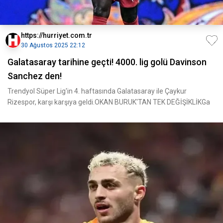
https://hurriyet.com.tr
30 Ağustos 2025 22:12
Galatasaray tarihine geçti! 4000. lig golü Davinson
Sanchez den!
Trendyol Süper Lig'in 4. haftasında Galatasaray ile Çaykur
Rizespor, karşı karşıya geldi.OKAN BURUK'TAN TEK DEĞİŞİKLİKGa