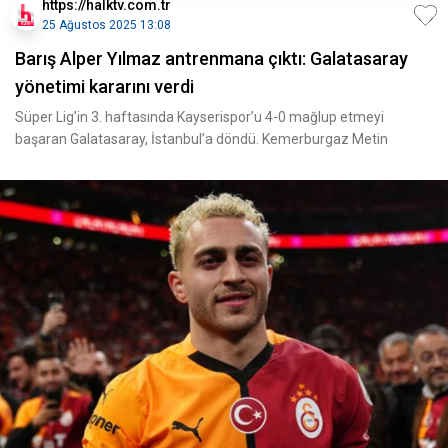
https://halktv.com.tr
25 Ağustos 2025 13:08
Barış Alper Yılmaz antrenmana çıktı: Galatasaray
yönetimi kararını verdi
Süper Lig’in 3. haftasında Kayserispor’u 4-0 mağlup etmeyi
başaran Galatasaray, İstanbul’a döndü. Kemerburgaz Metin