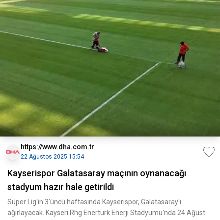
https://www.dha.com.tr
22 Ağustos 2025 15:54
Kayserispor Galatasaray maçının oynanacağı
stadyum hazır hale getirildi
Süper Lig'in 3’üncü haftasında Kayserispor, Galatasaray'ı
ağırlayacak. Kayseri Rhg Enertürk Enerji Stadyumu'nda 24 Ağust