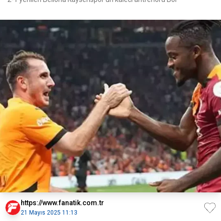
https://www.fanatik.com.tr
21 Mayıs 2025 11:13