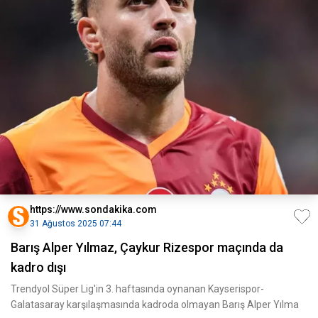
https://www.sondakika.com
31 Ağustos 2025 07:44
Barış Alper Yılmaz, Çaykur Rizespor maçında da
kadro dışı
Trendyol Süper Lig'in 3. haftasında oynanan Kayserispor-
Galatasaray karşılaşmasında kadroda olmayan Barış Alper Yılma