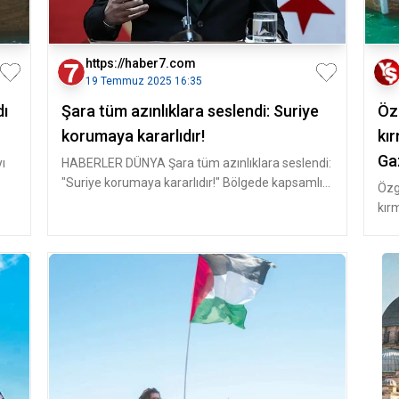
https://haber7.com
19 Temmuz 2025 16:35
dı
Şara tüm azınlıklara seslendi: Suriye
Öz
korumaya kararlıdır!
kır
Ga
yı
HABERLER DÜNYA Şara tüm azınlıklara seslendi:
"Suriye korumaya kararlıdır!" Bölgede kapsamlı
Özg
bir ateşkes ila
kır
gemi