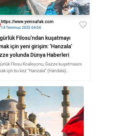
https://www.yenisafak.com
14 Temmuz 2025 04:04
gürlük Filosu’ndan kuşatmayı
mak için yeni girişim: ‘Hanzala’
zze yolunda Dünya Haberleri
ürlük Filosu Koalisyonu, Gazze kuşatmasını
mak için bu kez “Hanzala” (Handala)
siyle yola çıktı. Dün Sicilya’n