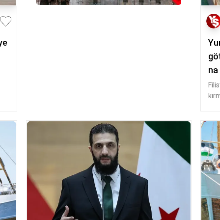
ye
Yu
gö
na
Fili
kır
Sum