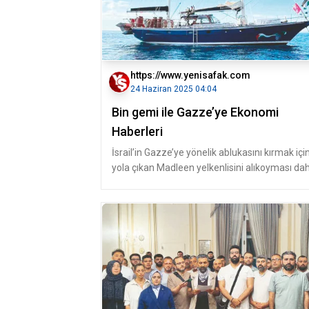
https://www.yenisafak.com
24 Haziran 2025 04:04
Bin gemi ile Gazze’ye Ekonomi
Haberleri
İsrail’in Gazze’ye yönelik ablukasını kırmak içi
yola çıkan Madleen yelkenlisini alıkoyması da
büyük bir özgürlük sef