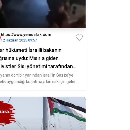
https://www.yenisafak.com
12 Haziran 2025 09:57
ır hükümeti İsrailli bakanın
rısına uydu: Mısır a giden
ivistler Sisi yönetimi tarafından
ıkonuldu VİDEO İZLE
yanın dört bir yanından İsrail'in Gazze'ye
elik uyguladığı kuşatmayı kırmak için gelen
erce aktivist, “Küresel