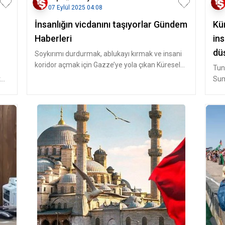
07 Eylül 2025 04:08
İnsanlığın vicdanını taşıyorlar Gündem
Kür
Haberleri
ins
düş
Soykırımı durdurmak, ablukayı kırmak ve insani
koridor açmak için Gazze’ye yola çıkan Küresel
Tun
Sumud Filosu, gemilerde sı
t
Sum
gele