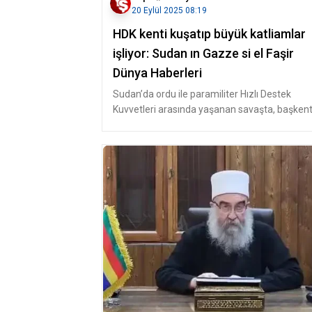
20 Eylül 2025 08:19
HDK kenti kuşatıp büyük katliamlar
işliyor: Sudan ın Gazze si el Faşir
Dünya Haberleri
Sudan’da ordu ile paramiliter Hızlı Destek
Kuvvetleri arasında yaşanan savaşta, başken
Hartum ve Vad Medeni’yi ele geçi