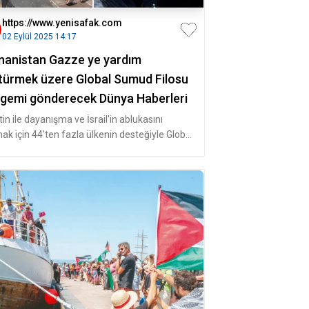
https://www.yenisafak.com
02 Eylül 2025 14:17
nanistan Gazze ye yardım
türmek üzere Global Sumud Filosu
 gemi gönderecek Dünya Haberleri
stin ile dayanışma ve İsrail'in ablukasını
mak için 44'ten fazla ülkenin desteğiyle Global
ud Filosu adıyla ol