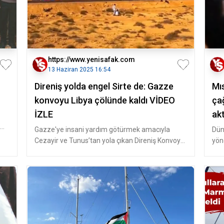
https://www.yenisafak.com
13 Haziran 2025 16:54
Direniş yolda engel Sirte de: Gazze
Mıs
konvoyu Libya çölünde kaldı VİDEO
çağ
İZLE
akt
al
Gazze'ye insani yardım götürmek amacıyla
Dün
Cezayir ve Tunus’tan yola çıkan Direniş Konvoyu,
yön
Libya’da General Hafter’e bağl
binl