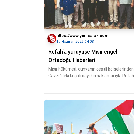
https://www.yenisafak.com
17 Haziran 2025 04:03
Refah’a yürüyüşe Mısır engeli
Ortadoğu Haberleri
Mısır hükümeti, dünyanın çeşitli bölgelerinden
Gazze’deki kuşatmayı kırmak amacıyla Refah
sınır kapısına yürümek üzere ü