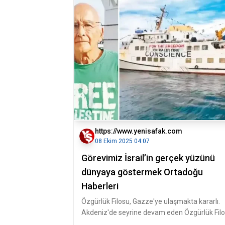
https://www.yenisafak.com
08 Ekim 2025 04:07
Görevimiz İsrail’in gerçek yüzünü
dünyaya göstermek Ortadoğu
Haberleri
Özgürlük Filosu, Gazze'ye ulaşmakta kararlı.
Akdeniz'de seyrine devam eden Özgürlük Fil
Koalisyonu, Mısır'ın İskender