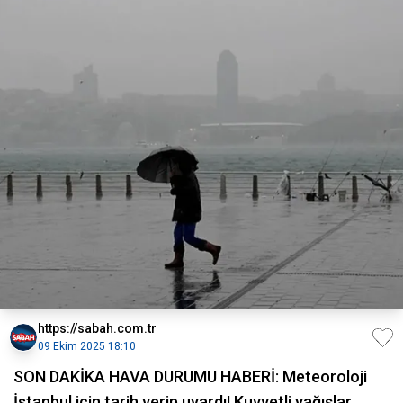
https://sabah.com.tr
09 Ekim 2025 18:10
SON DAKİKA HAVA DURUMU HABERİ: Meteoroloji
İstanbul için tarih verip uyardı! Kuvvetli yağışlar