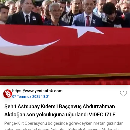
https://www.yenisafak.com
07 Temmuz 2025 18:21
Şehit Astsubay Kıdemli Başçavuş Abdurrahman
Akdoğan son yolculuğuna uğurlandı VİDEO İZLE
Pençe-Kilit Operasyonu bölgesinde görevdeyken metan gazından
zehirlenerek şehit düşen Astsubay Kıdemli Başçavuş Abdurrah