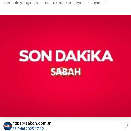
nedenle yangın çıktı. İhbar üzerine bölgeye çok sayıda it
https://sabah.com.tr
28 Eylül 2025 17:12