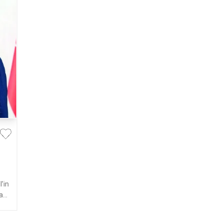
’in
ar