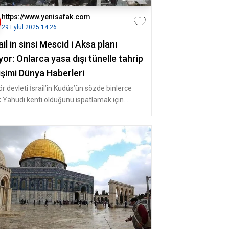
https://www.yenisafak.com
29 Eylül 2025 14:26
ail in sinsi Mescid i Aksa planı
iyor: Onlarca yasa dışı tünelle tahrip
işimi Dünya Haberleri
r devleti İsrail’in Kudüs’ün sözde binlerce
ık Yahudi kenti olduğunu ispatlamak için
cid-i Aksa ve çevresinde