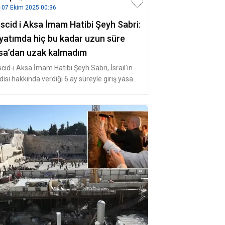
07 Ekim 2025 00:36
scid i Aksa İmam Hatibi Şeyh Sabri:
yatımda hiç bu kadar uzun süre
sa’dan uzak kalmadım
cid-i Aksa İmam Hatibi Şeyh Sabri, İsrail'in
isi hakkında verdiği 6 ay süreyle giriş yasağı
rıyla üst üste