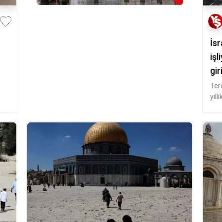
İsr
işl
gir
Terö
yıll
Mes