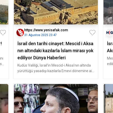
https://www.yenisafak.com
31 Ağustos 2025 23:47
!
İsrail den tarihi cinayet: Mescid i Aksa
İsr
nın altındaki kazılarla İslam mirası yok
Aks
ediliyor Dünya Haberleri
ını
Mes
üs
edi
Kudüs Valiliği, İsrail’in Mescid-i Aksa’nın altında
des
yürüttüğü yasadışı kazılarla Emevi dönemine ait
eserleri hedef aldığ