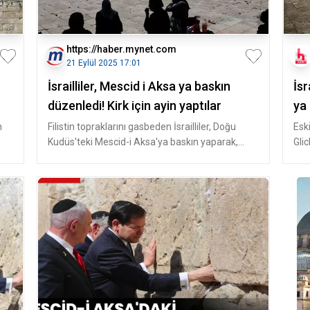
https://haber.mynet.com
21 Eylül 2025 17:01
İsrailliler, Mescid i Aksa ya baskın
İsr
düzenledi! Kirk için ayin yaptılar
ya
n
Filistin topraklarını gasbeden İsrailliler, Doğu
Eski
Kudüs'teki Mescid-i Aksa'ya baskın yaparak,
Gli
ABD'de suikast sonucu hay
yılb