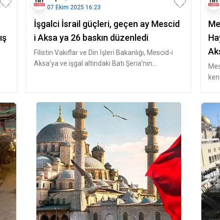
07 Ekim 2025 16:23
İşgalci İsrail güçleri, geçen ay Mescid
Me
ış
i Aksa ya 26 baskın düzenledi
Ha
Ak
Filistin Vakıflar ve Din İşleri Bakanlığı, Mescid-i
Aksa'ya ve işgal altındaki Batı Şeria'nın
Mes
güneyinde yer alan El H
kend
kara