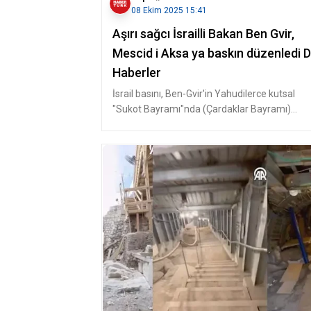
08 Ekim 2025 15:41
Aşırı sağcı İsrailli Bakan Ben Gvir,
Mescid i Aksa ya baskın düzenledi D
Haberler
İsrail basını, Ben-Gvir'in Yahudilerce kutsal
"Sukot Bayramı"nda (Çardaklar Bayramı)
Mescid-i Aksa'ya baskınına yer ver