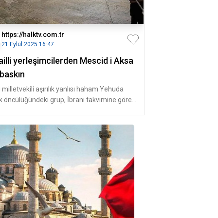
https://halktv.com.tr
21 Eylül 2025 16:47
ailli yerleşimcilerden Mescid i Aksa
 baskın
 milletvekili aşırılık yanlısı haham Yehuda
ck öncülüğündeki grup, İbrani takvimine göre
aşı kutlamaları