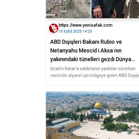
https://www.yenisafak.com
15 Eylül 2025 14:25
ABD Dışişleri Bakanı Rubio ve
Netanyahu Mescid i Aksa nın
yakınındaki tünelleri gezdi Dünya
Haberleri
İsrail'in Katar'a saldırısının yankıları sürerken
resmi bir ziyaret için bölgeye gelen ABD Dışişl
Bakanı Marco Rubio,