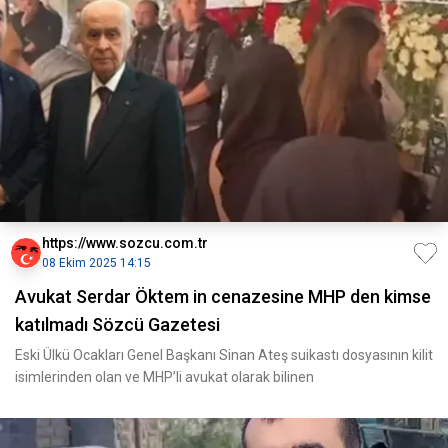
https://www.sozcu.com.tr
08 Ekim 2025 14:15
Avukat Serdar Öktem in cenazesine MHP den kimse
katılmadı Sözcü Gazetesi
Eski Ülkü Ocakları Genel Başkanı Sinan Ateş suikastı dosyasının kilit
isimlerinden olan ve MHP’li avukat olarak bilinen