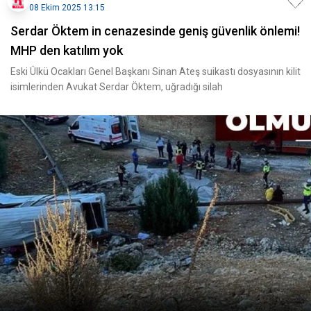
08 Ekim 2025 13:15
Serdar Öktem in cenazesinde geniş güvenlik önlemi!
MHP den katılım yok
Eski Ülkü Ocakları Genel Başkanı Sinan Ateş suikastı dosyasının kilit
isimlerinden Avukat Serdar Öktem, uğradığı silah