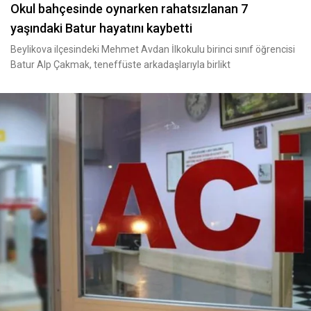
Okul bahçesinde oynarken rahatsızlanan 7
yaşındaki Batur hayatını kaybetti
Beylikova ilçesindeki Mehmet Avdan İlkokulu birinci sınıf öğrencisi
Batur Alp Çakmak, teneffüste arkadaşlarıyla birlikt