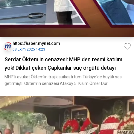
https://haber.mynet.com
08 Ekim 2025 14:23
Serdar Öktem in cenazesi: MHP den resmi katılım
yok! Dikkat çeken Çapkanlar suç örgütü detayı
MHP'li avukat Öktem’in trajik suikastı tüm Türkiye'de büyük ses
getirmişti. Öktem'in cenazesi Ataköy 5. Kısım Ömer Dur