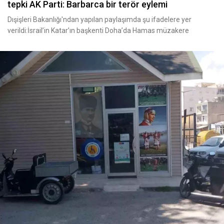
tepki AK Parti: Barbarca bir terör eylemi
Dışişleri Bakanlığı'ndan yapılan paylaşımda şu ifadelere yer
verildi:İsrail’in Katar’ın başkenti Doha’da Hamas müzakere