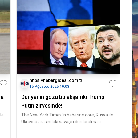
https://haberglobal.com.tr
15 Ağustos 2025 10:03
ya
Dünyanın gözü bu akşamki Trump
Putin zirvesinde!
le
The New York Times'ın haberine göre, Rusya ile
Ukrayna arasındaki savaşın durdurulması
konusunda tarafların görüşleri b