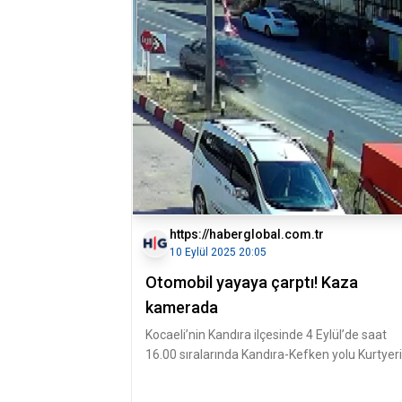
https://haberglobal.com.tr
10 Eylül 2025 20:05
Otomobil yayaya çarptı! Kaza
kamerada
Kocaeli’nin Kandıra ilçesinde 4 Eylül’de saat
16.00 sıralarında Kandıra-Kefken yolu Kurtyeri
köyü mevkiinde sürücüsünün