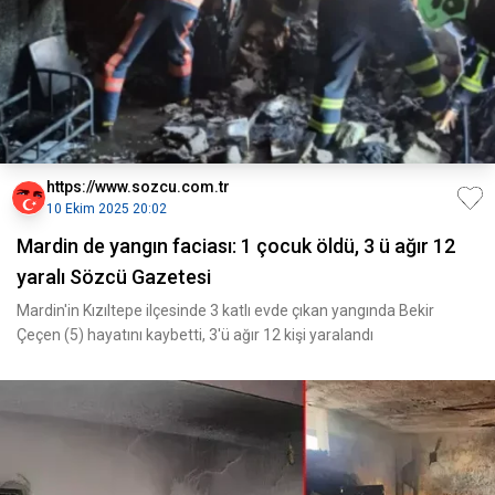
https://www.sozcu.com.tr
10 Ekim 2025 20:02
Mardin de yangın faciası: 1 çocuk öldü, 3 ü ağır 12
yaralı Sözcü Gazetesi
Mardin'in Kızıltepe ilçesinde 3 katlı evde çıkan yangında Bekir
Çeçen (5) hayatını kaybetti, 3'ü ağır 12 kişi yaralandı