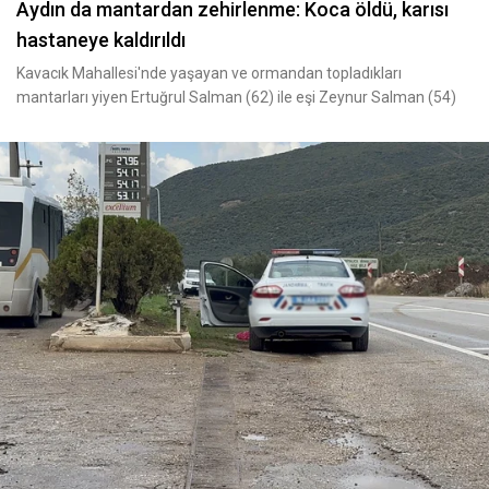
Aydın da mantardan zehirlenme: Koca öldü, karısı
hastaneye kaldırıldı
Kavacık Mahallesi'nde yaşayan ve ormandan topladıkları
mantarları yiyen Ertuğrul Salman (62) ile eşi Zeynur Salman (54)