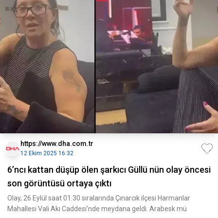
https://www.dha.com.tr
12 Ekim 2025 16:32
6’ncı kattan düşüp ölen şarkıcı Güllü nün olay öncesi
son görüntüsü ortaya çıktı
Olay, 26 Eylül saat 01.30 sıralarında Çınarcık ilçesi Harmanlar
Mahallesi Vali Akı Caddesi’nde meydana geldi. Arabesk mü