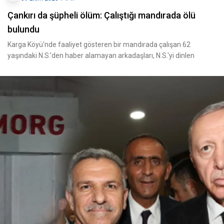
Çankırı da şüpheli ölüm: Çalıştığı mandırada ölü
bulundu
Karga Köyü'nde faaliyet gösteren bir mandırada çalışan 62
yaşındaki N.S.'den haber alamayan arkadaşları, N.S.'yi dinlen