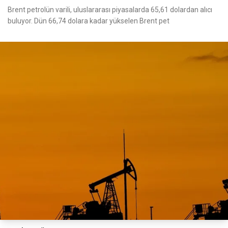
Brent petrolün varili, uluslararası piyasalarda 65,61 dolardan alıcı
buluyor. Dün 66,74 dolara kadar yükselen Brent pet