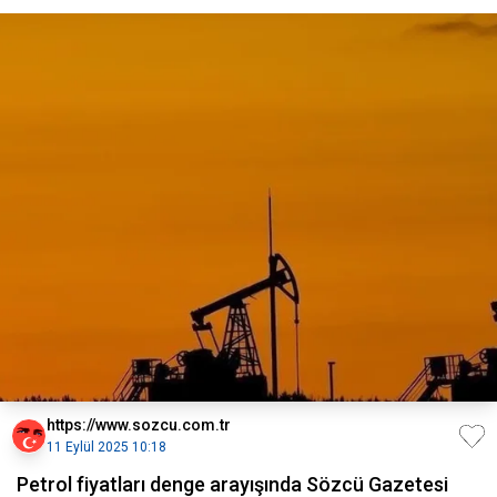
https://www.sozcu.com.tr
11 Eylül 2025 10:18
Petrol fiyatları denge arayışında Sözcü Gazetesi