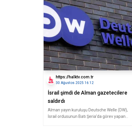
https://halktv.com.tr
30 Ağustos 2025 16:12
İsrail şimdi de Alman gazetecilere
saldırdı
Alman yayın kuruluşu Deutsche Welle (DW),
İsrail ordusunun Batı Şeria’da görev yapan
muhabirlerine saldırdığını açı