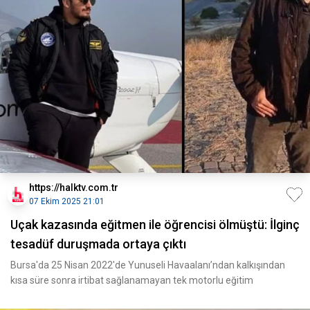
https://halktv.com.tr
07 Ekim 2025 21:01
Uçak kazasında eğitmen ile öğrencisi ölmüştü: İlginç
tesadüf duruşmada ortaya çıktı
Bursa'da 25 Nisan 2022'de Yunuseli Havaalanı’ndan kalkışından
kısa süre sonra irtibat sağlanamayan tek motorlu eğitim