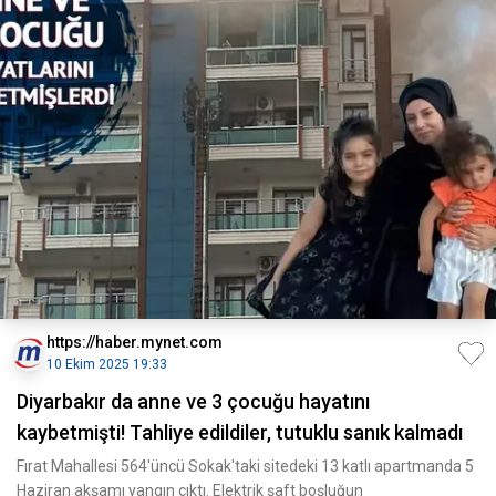
https://haber.mynet.com
10 Ekim 2025 19:33
Diyarbakır da anne ve 3 çocuğu hayatını
kaybetmişti! Tahliye edildiler, tutuklu sanık kalmadı
Fırat Mahallesi 564'üncü Sokak'taki sitedeki 13 katlı apartmanda 5
Haziran akşamı yangın çıktı. Elektrik şaft boşluğun