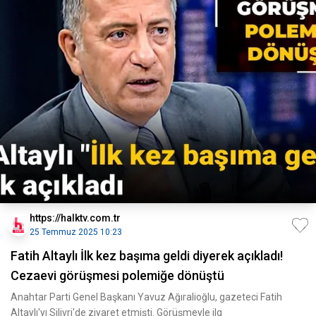
https://halktv.com.tr
25 Temmuz 2025 10:23
Fatih Altaylı İlk kez başıma geldi diyerek açıkladı!
Cezaevi görüşmesi polemiğe dönüştü
Anahtar Parti Genel Başkanı Yavuz Ağıralioğlu, gazeteci Fatih
Altaylı'yı Silivri'de ziyaret etmişti. Görüşmeyle ilg