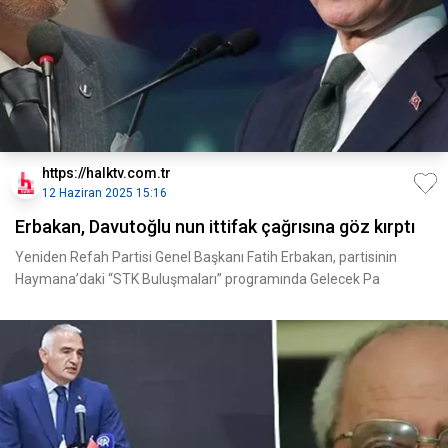
https://halktv.com.tr
12 Haziran 2025 15:16
Erbakan, Davutoğlu nun ittifak çağrısına göz kırptı
Yeniden Refah Partisi Genel Başkanı Fatih Erbakan, partisinin
Haymana’daki “STK Buluşmaları” programında Gelecek Pa