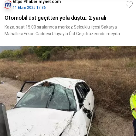
https://haber.mynet.com
11 Ekim 2025 17:36
Otomobil üst geçitten yola düştü:: 2 yaralı
Kaza, saat 15.00 sıralarında merkez Selçuklu ilçesi Sakarya
Mahallesi Erkan Caddesi Uluyayla Üst Geçidi üzerinde meyda