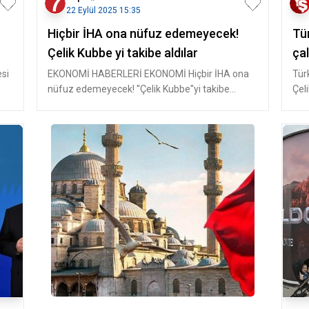
22 Eylül 2025 15:35
Hiçbir İHA ona nüfuz edemeyecek!
Tür
Çelik Kubbe yi takibe aldılar
ça
si
EKONOMİ HABERLERİ EKONOMİ Hiçbir İHA ona
Tür
nüfuz edemeyecek! ''Çelik Kubbe''yi takibe
Çel
aldılar Türkiye'nin yeni
ser