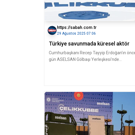
https://sabah.com.tr
29 Ağustos 2025 07:06
Türkiye savunmada küresel aktör
Cumhurbaşkanı Recep Tayyip Erdoğan'ın önc
gün ASELSAN Gölbaşı Yerleşkesi'nde
düzenlenen törenle dünyaya tanıttığı Tü