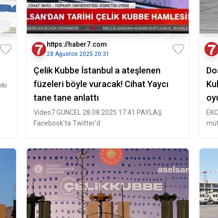
https://haber7.com
28 Ağustos 2025 20:31
Çelik Kubbe İstanbul a ateşlenen
Dos
füzeleri böyle vuracak! Cihat Yaycı
Ku
eki
tane tane anlattı
oy
Video7 GÜNCEL 28.08.2025 17:41 PAYLAŞ
EKO
Facebook'ta Twitter'd
mütt
Tür