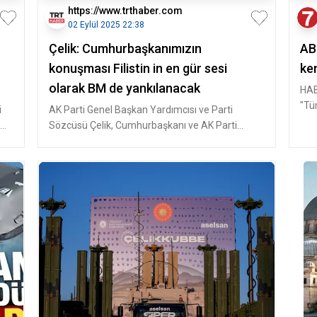
https://www.trthaber.com
02 Eylül 2025 22:38
Çelik: Cumhurbaşkanımızın
ABD
konuşması Filistin in en gür sesi
ke
olarak BM de yankılanacak
HAB
"Tü
i
AK Parti Genel Başkan Yardımcısı ve Parti
say
Sözcüsü Çelik, Cumhurbaşkanı ve AK Parti
Genel Başkanı Recep Tayyip Erdoğan