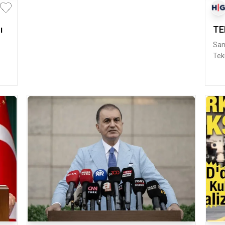
ı
TE
Sana
Tek
ger