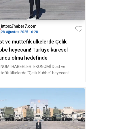
https://haber7.com
28 Ağustos 2025 16:28
t ve müttefik ülkelerde Çelik
bbe heyecanı! Türkiye küresel
uncu olma hedefinde
NOMİ HABERLERİ EKONOMİ Dost ve
efik ülkelerde ''Çelik Kubbe'' heyecanı!
kiye küresel oyuncu olma he