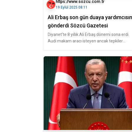
https://www.sozcu.com.tr
19 Eylül 2025 08:11
Ali Erbaş son gün duaya yardımcısın
gönderdi Sözcü Gazetesi
Diyanet'te 8 yıllık Ali Erbaş dönemi sona erdi.
Audi makam aracı isteyen ancak tepkiler
üzerine “Bana bir Audi’yi çok g