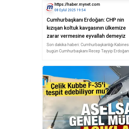
https://haber.mynet.com
08 Eylül 2025 19:54
Cumhurbaşkanı Erdoğan: CHP nin
kızışan koltuk kavgasının ülkemize
zarar vermesine eyvallah demeyiz
Son dakika haberi: Cumhurbaşkanlığı Kabines
bugün Cumhurbaşkanı Recep Tayyip Erdoğan
başkanlığında bir araya geldi. T