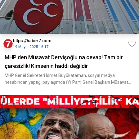
https://haber7.com
19 Mayıs 2025 16:17
MHP den Müsavat Dervişoğlu na cevap! Tam bir
çaresizlik! Kimsenin haddi değildir
MHP Genel Sekreteri İsmet Büyükataman, sosyal medya
hesabından yaptığı paylaşımda İYİ Parti Genel Başkanı Müsavat
Dervi