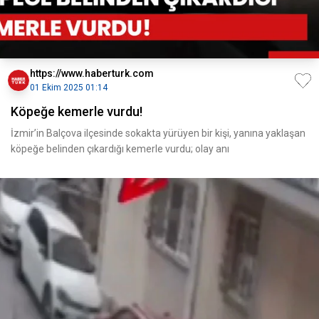
https://www.haberturk.com
01 Ekim 2025 01:14
Köpeğe kemerle vurdu!
İzmir’in Balçova ilçesinde sokakta yürüyen bir kişi, yanına yaklaşan
köpeğe belinden çıkardığı kemerle vurdu; olay anı