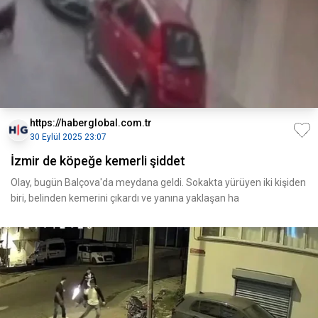
https://haberglobal.com.tr
30 Eylül 2025 23:07
İzmir de köpeğe kemerli şiddet
Olay, bugün Balçova'da meydana geldi. Sokakta yürüyen iki kişiden
biri, belinden kemerini çıkardı ve yanına yaklaşan ha