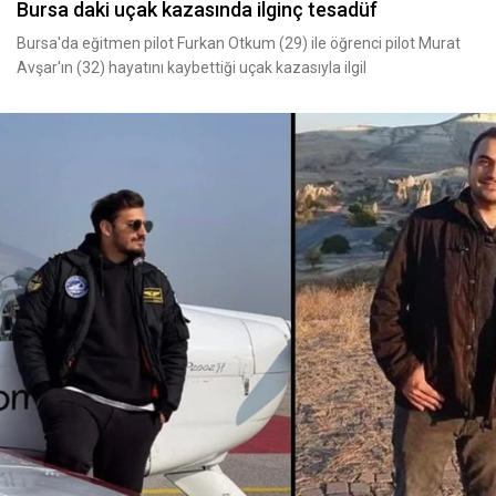
Bursa daki uçak kazasında ilginç tesadüf
Bursa'da eğitmen pilot Furkan Otkum (29) ile öğrenci pilot Murat
Avşar'ın (32) hayatını kaybettiği uçak kazasıyla ilgil