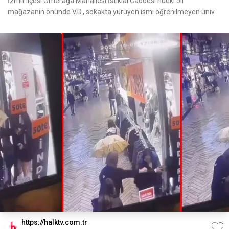
İzmit ilçesi Ömerağa Mahallesi İstiklal Caddesi'ndeki bir
mağazanın önünde V.D., sokakta yürüyen ismi öğrenilmeyen üniv
https://halktv.com.tr