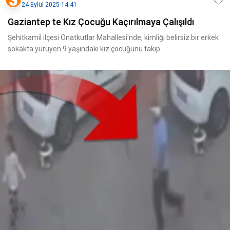
24 Eylül 2025 14:41
Gaziantep te Kız Çocuğu Kaçırılmaya Çalışıldı
Şehitkamil ilçesi Onatkutlar Mahallesi'nde, kimliği belirsiz bir erkek
sokakta yürüyen 9 yaşındaki kız çocuğunu takip