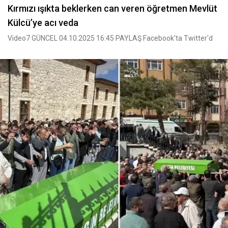
Kırmızı ışıkta beklerken can veren öğretmen Mevlüt
Külcü’ye acı veda
Video7 GÜNCEL 04.10.2025 16:45 PAYLAŞ Facebook'ta Twitter'd