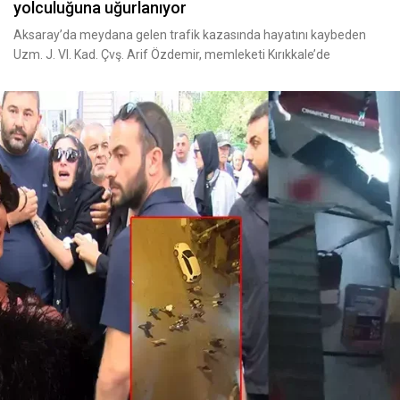
yolculuğuna uğurlanıyor
Aksaray’da meydana gelen trafik kazasında hayatını kaybeden
Uzm. J. VI. Kad. Çvş. Arif Özdemir, memleketi Kırıkkale’de