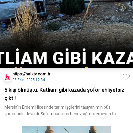
https://halktv.com.tr
08 Ekim 2025 12:34
5 kişi ölmüştü: Katliam gibi kazada şoför ehliyetsiz
çıktı!
Mersin'in Erdemli ilçesinde tarım işçilerini taşıyan minibüs
şarampole devrildi. Şoförünün ismi henüz öğrenilemeyen ta