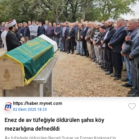
https://haber.mynet.com
02 Ekim 2025 18:23
Enez de av tüfeğiyle öldürülen şahıs köy
mezarlığına defnedildi
Av tüfeğiyle öldürülen Necati Sunar ve Erman Korkmaz'ın