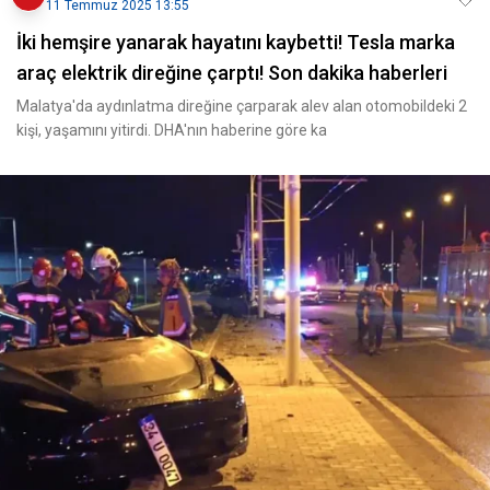
11 Temmuz 2025 13:55
İki hemşire yanarak hayatını kaybetti! Tesla marka
araç elektrik direğine çarptı! Son dakika haberleri
Malatya'da aydınlatma direğine çarparak alev alan otomobildeki 2
kişi, yaşamını yitirdi. DHA'nın haberine göre ka