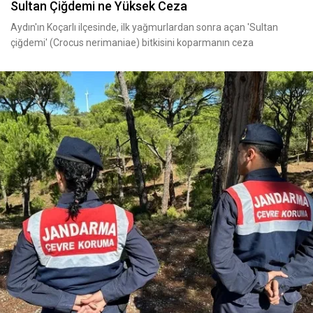
Sultan Çiğdemi ne Yüksek Ceza
Aydın'ın Koçarlı ilçesinde, ilk yağmurlardan sonra açan 'Sultan
çiğdemi' (Crocus nerimaniae) bitkisini koparmanın ceza