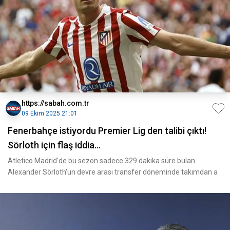
https://sabah.com.tr
09 Ekim 2025 21:01
Fenerbahçe istiyordu Premier Lig den talibi çıktı!
Sörloth için flaş iddia...
Atletico Madrid'de bu sezon sadece 329 dakika süre bulan
Alexander Sörloth'un devre arası transfer döneminde takımdan a