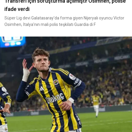
Transferi için soruşturma açılmıştı! Osimhen, polise
ifade verdi
Süper Lig devi Galatasaray'da forma giyen Nijeryalı oyuncu Victor
Osimhen, İtalya'nın mali polis teşkilatı Guardia di F