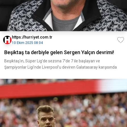
https://hurriyet.com.tr
10 Ekim 2025 08:04
Beşiktaş ta derbiyle gelen Sergen Yalçın devrimi!
Beşiktaş'ın, Süper Lig’de sezona 7’de 7 ile başlayan ve
Şampiyonlar Ligi’nde Liverpool’u deviren Galatasaray karşısında