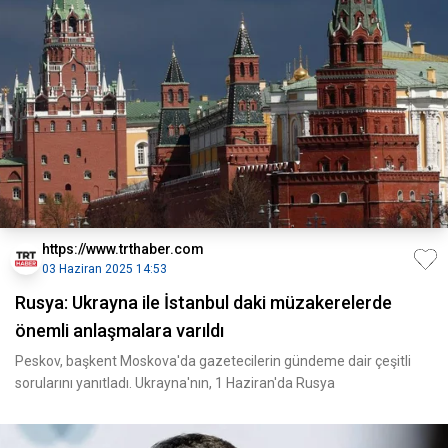
https://www.trthaber.com
03 Haziran 2025 14:53
Rusya: Ukrayna ile İstanbul daki müzakerelerde
önemli anlaşmalara varıldı
Peskov, başkent Moskova'da gazetecilerin gündeme dair çeşitli
sorularını yanıtladı. Ukrayna'nın, 1 Haziran'da Rusya