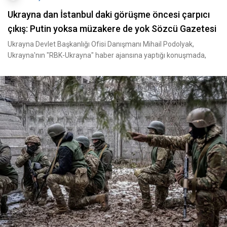
Ukrayna dan İstanbul daki görüşme öncesi çarpıcı
çıkış: Putin yoksa müzakere de yok Sözcü Gazetesi
Ukrayna Devlet Başkanlığı Ofisi Danışmanı Mihail Podolyak,
Ukrayna'nın "RBK-Ukrayna" haber ajansına yaptığı konuşmada,