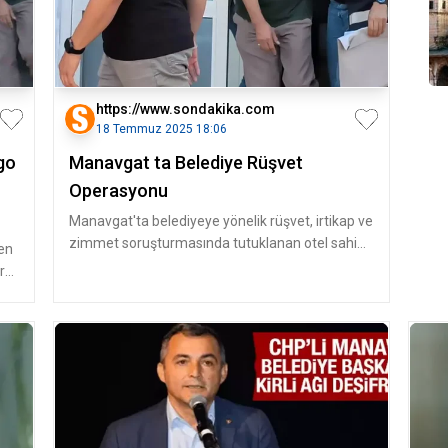
https://www.sondakika.com
18 Temmuz 2025 18:06
go
Manavgat ta Belediye Rüşvet
Operasyonu
Manavgat'ta belediyeye yönelik rüşvet, irtikap ve
zimmet soruşturmasında tutuklanan otel sahibi
len
K.T, inşaat izni almak
r