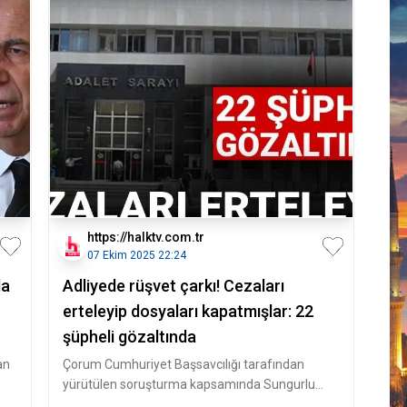
https://halktv.com.tr
07 Ekim 2025 22:24
da
Adliyede rüşvet çarkı! Cezaları
erteleyip dosyaları kapatmışlar: 22
şüpheli gözaltında
an
Çorum Cumhuriyet Başsavcılığı tarafından
yürütülen soruşturma kapsamında Sungurlu
Adliyesi’nde görevli bazı kamu perso