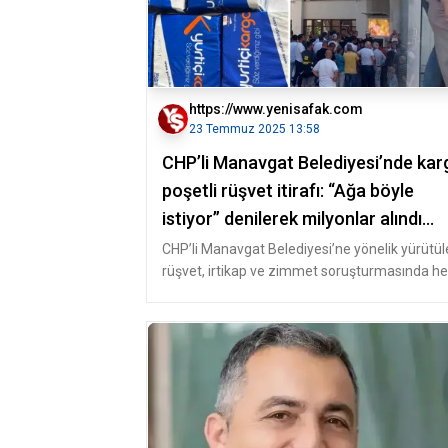
https://www.yenisafak.com
23 Temmuz 2025 13:58
CHP’li Manavgat Belediyesi’nde kar
poşetli rüşvet itirafı: “Ağa böyle
istiyor” denilerek milyonlar alındı
Gündem Haberleri
CHP’li Manavgat Belediyesi’ne yönelik yürütü
rüşvet, irtikap ve zimmet soruşturmasında he
geçen gün yeni detaylar or