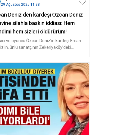
29 Ağustos 2025 11:38
can Deniz den kardeşi Özcan Deniz
evine silahla baskın iddiası: Hem
ndimi hem sizleri öldürürüm!
kıcı ve oyuncu Özcan Deniz’in kardeşi Ercan
iz’in, ünlü sanatçının Zekeriyaköy’deki
asına silahla gittiği ve