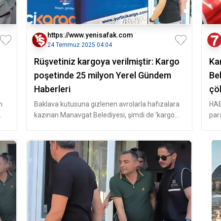
https://www.yenisafak.com
24 Temmuz 2025 04:04
Rüşvetiniz kargoya verilmiştir: Kargo
Kar
poşetinde 25 milyon Yerel Gündem
Be
Haberleri
çö
m
Baklava kutusuna gizlenen avrolarla hafızalara
HAB
kazınan Manavgat Belediyesi, şimdi de ‘kargo
par
poşetlerinde dolar’ paketler
çök