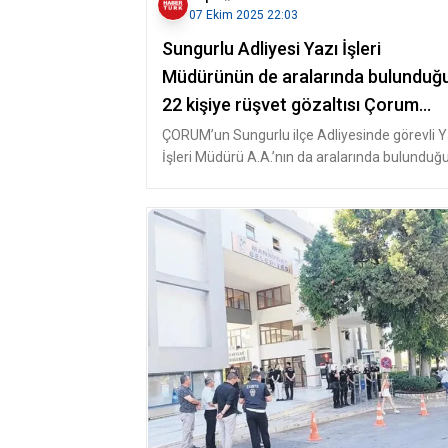
07 Ekim 2025 22:03
Sungurlu Adliyesi Yazı İşleri
Müdürünün de aralarında bulunduğ
22 kişiye rüşvet gözaltısı Çorum
Haberleri
ÇORUM’un Sungurlu ilçe Adliyesinde görevli Y
İşleri Müdürü A.A.’nın da aralarında bulunduğ
22 kişi rüşvet ve zimmet