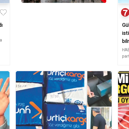
dı
Gü
ist
za
bil
HAB
part
bilm