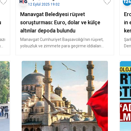
12 Eylül 2025 19:02
Manavgat Belediyesi rüşvet
Er
u
soruşturması: Euro, dolar ve külçe
in 
altınlar depoda bulundu
ke
azı
Manavgat Cumhuriyet Başsavcılığı'nın rüşvet,
Şar
u
yolsuzluk ve zimmete para geçirme iddiaları
Den
üzerine başlattığı soruşturma
vill