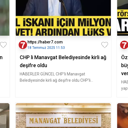
https://haber7.com
18 Temmuz 2025 11:53
ın
CHP li Manavgat Belediyesinde kirli ağ
Öz
deşifre oldu
büy
ve
HABERLER GÜNCEL CHP'li Manavgat
Belediyesinde kirli ağ deşifre oldu CHP’li
HAB
Manavgat Belediye Başkanı Kara’nı
yap
cez