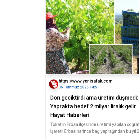
https://www.yenisafak.com
06 Temmuz 2025 14:51
Don geciktirdi ama üretim düşmedi:
Yaprakta hedef 2 milyar liralık gelir
Hayat Haberleri
Tokat'ın Erbaa ilçesinde üretimi yapılan coğraf
işaretli Erbaa narince bağ yaprağından bu yıl 
milyar liralık gelir el