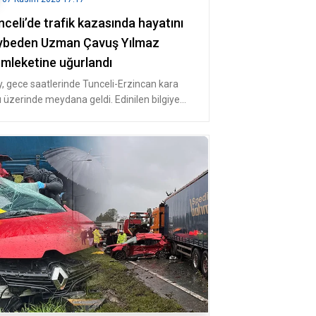
celi’de trafik kazasında hayatını
ybeden Uzman Çavuş Yılmaz
mleketine uğurlandı
y, gece saatlerinde Tunceli-Erzincan kara
u üzerinde meydana geldi. Edinilen bilgiye
e, Tunceli İl Jandarma K