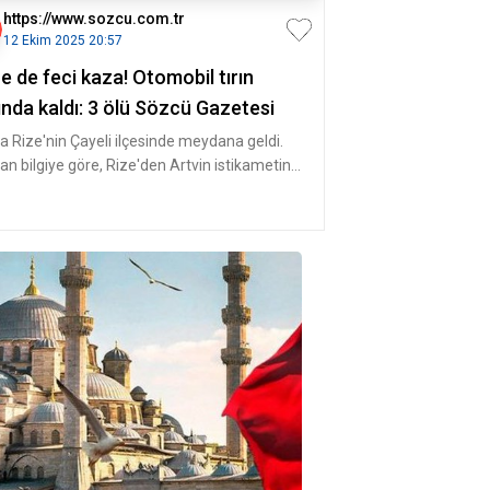
https://www.sozcu.com.tr
12 Ekim 2025 20:57
e de feci kaza! Otomobil tırın
ında kaldı: 3 ölü Sözcü Gazetesi
a Rize'nin Çayeli ilçesinde meydana geldi.
nan bilgiye göre, Rize'den Artvin istikametine
en Ahmet Okumuş yöne