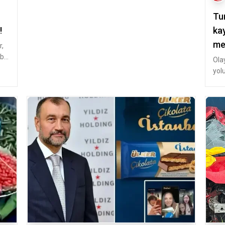
Tun
!
ka
me
r,
bir
Ola
yol
gör