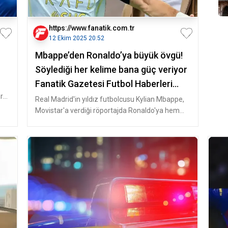
https://www.fanatik.com.tr
12 Ekim 2025 20:52
Mbappe’den Ronaldo’ya büyük övgü!
Söylediği her kelime bana güç veriyor
Fanatik Gazetesi Futbol Haberleri
rşı
Spor
Real Madrid'in yıldız futbolcusu Kylian Mbappe,
Movistar'a verdiği röportajda Ronaldo'ya hem
futbolcu hem de insan olara