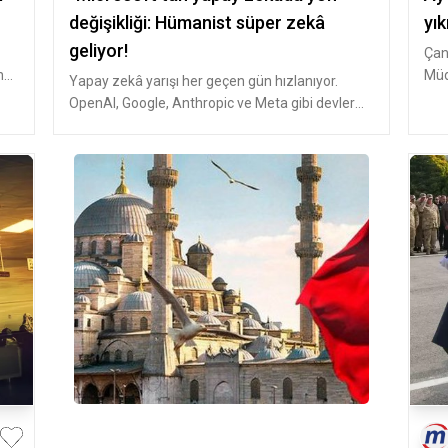
değişikliği: Hümanist süper zekâ
yık
geliyor!
Çan
n
Müd
Yapay zekâ yarışı her geçen gün hızlanıyor.
müc
OpenAI, Google, Anthropic ve Meta gibi devler
genel yapay zekâ (AGI) hedef