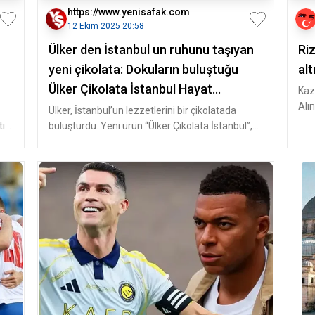
https://www.yenisafak.com
12 Ekim 2025 20:58
Ülker den İstanbul un ruhunu taşıyan
Riz
yeni çikolata: Dokuların buluştuğu
alt
Ülker Çikolata İstanbul Hayat
Kaz
Alı
Haberleri
Ülker, İstanbul’un lezzetlerini bir çikolatada
gid
iği
buluşturdu. Yeni ürün “Ülker Çikolata İstanbul”,
fındık, kadayıf ve bakla