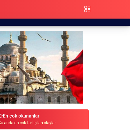
En çok okunanlar
Şu anda en çok tartışılan olaylar