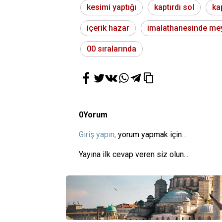
kesimi yaptığı
kaptırdı sol
ka
içerik hazar
imalathanesinde me
00 sıralarında
0
Yorum
Giriş yapın,
yorum yapmak için...
Yayına ilk cevap veren siz olun...