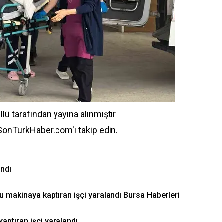
llü
tarafından yayına alınmıştır
 SonTurkHaber.com'ı takip edin.
andı
nu makinaya kaptıran işçi yaralandı Bursa Haberleri
aptıran işçi yaralandı