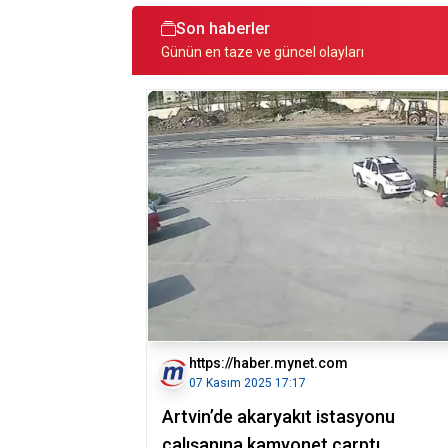
Son haberler
Günün en taze ve güncel olayları
https://haber.mynet.com
07 Kasım 2025 17:17
Artvin’de akaryakıt istasyonu
çalışanına kamyonet çarptı