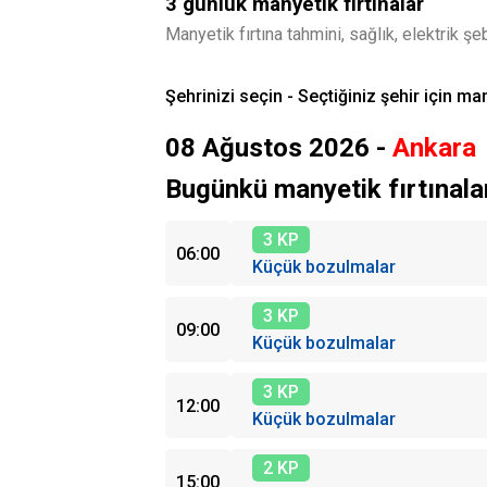
3 günlük manyetik fırtınalar
Manyetik fırtına tahmini, sağlık, elektrik şe
Şehrinizi seçin - Seçtiğiniz şehir için man
08 Ağustos 2026 -
Ankara
Bugünkü manyetik fırtınala
3 KP
06:00
Küçük bozulmalar
3 KP
09:00
Küçük bozulmalar
3 KP
12:00
Küçük bozulmalar
2 KP
15:00