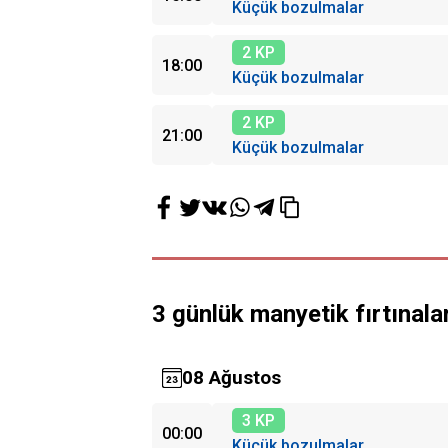
Küçük bozulmalar
2 KP
18:00
Küçük bozulmalar
2 KP
21:00
Küçük bozulmalar
3 günlük manyetik fırtınala
08 Ağustos
3 KP
00:00
Küçük bozulmalar