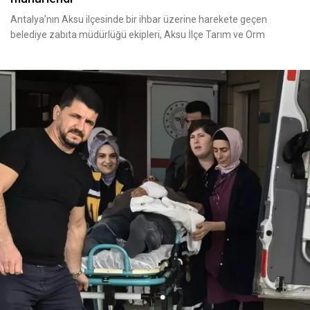
Antalya’nın Aksu ilçesinde bir ihbar üzerine harekete geçen
belediye zabıta müdürlüğü ekipleri, Aksu İlçe Tarım ve Orm