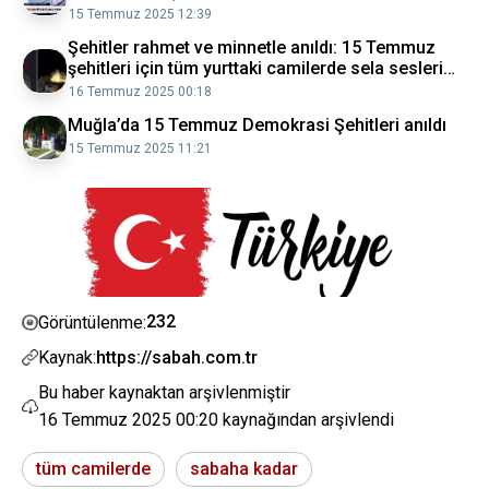
15 Temmuz 2025 12:39
Şehitler rahmet ve minnetle anıldı: 15 Temmuz
şehitleri için tüm yurttaki camilerde sela sesleri
yükseldi Gündem Haberleri
16 Temmuz 2025 00:18
Muğla’da 15 Temmuz Demokrasi Şehitleri anıldı
15 Temmuz 2025 11:21
232
Görüntülenme:
Kaynak:
https://sabah.com.tr
Bu haber kaynaktan arşivlenmiştir
16 Temmuz 2025 00:20
kaynağından arşivlendi
tüm camilerde
sabaha kadar