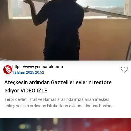
https://www.yenisafak.com
12 Ekim 2025 20:52
Ateşkesin ardından Gazzeliler evlerini restore
ediyor VİDEO İZLE
Terör devleti İsrail ve Hamas arasında imzalanan ateşkes
anlaşmasının ardından Filistinlilerin evlerine dönüşü başladı.