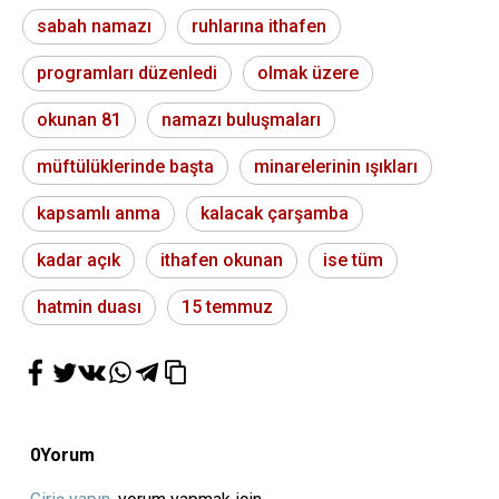
sabah namazı
ruhlarına ithafen
programları düzenledi
olmak üzere
okunan 81
namazı buluşmaları
müftülüklerinde başta
minarelerinin ışıkları
kapsamlı anma
kalacak çarşamba
kadar açık
ithafen okunan
ise tüm
hatmin duası
15 temmuz
0
Yorum