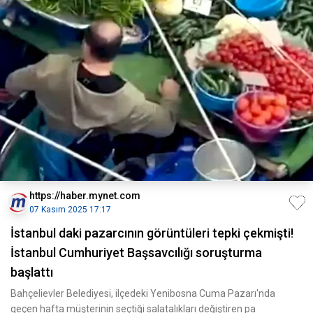
https://haber.mynet.com
07 Kasım 2025 17:17
İstanbul daki pazarcının görüntüleri tepki çekmişti!
İstanbul Cumhuriyet Başsavcılığı soruşturma
başlattı
Bahçelievler Belediyesi, ilçedeki Yenibosna Cuma Pazarı'nda
geçen hafta müşterinin seçtiği salatalıkları değiştiren pa