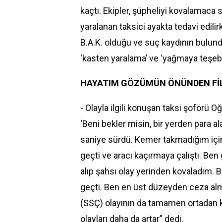
kaçtı. Ekipler, şüpheliyi kovalamaca 
yaralanan taksici ayakta tedavi edilir
B.A.K. olduğu ve suç kaydının bulund
‘kasten yaralama’ ve ‘yağmaya teşeb
HAYATIM GÖZÜMÜN ÖNÜNDEN FİLM
- Olayla ilgili konuşan taksi şoförü
Oğ
‘Beni bekler misin, bir yerden para 
saniye sürdü. Kemer takmadığım için
geçti ve aracı kaçırmaya çalıştı. Ben
alıp şahsı olay yerinden kovaladım
geçti. Ben en üst düzeyden ceza alm
(SSÇ) olayının da tamamen ortadan ka
olayları daha da artar” dedi.