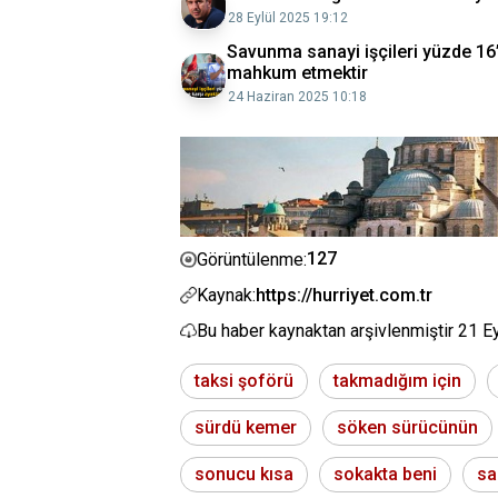
28 Eylül 2025 19:12
Savunma sanayi işçileri yüzde 16’l
mahkum etmektir
24 Haziran 2025 10:18
127
Görüntülenme:
Kaynak:
https://hurriyet.com.tr
Bu haber kaynaktan arşivlenmiştir
21 E
taksi şoförü
takmadığım için
sürdü kemer
söken sürücünün
sonucu kısa
sokakta beni
sa