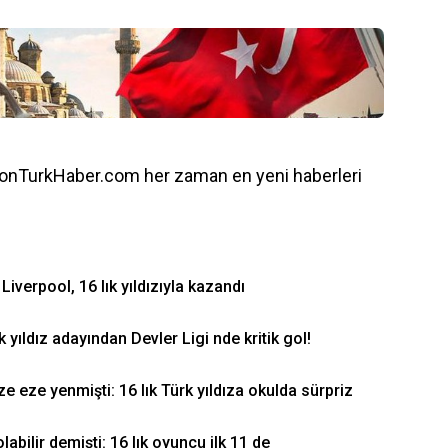
onTurkHaber.com her zaman en yeni haberleri
iverpool, 16 lık yıldızıyla kazandı
k yıldız adayından Devler Ligi nde kritik gol!
e eze yenmişti: 16 lık Türk yıldıza okulda sürpriz
bilir demişti: 16 lık oyuncu ilk 11 de