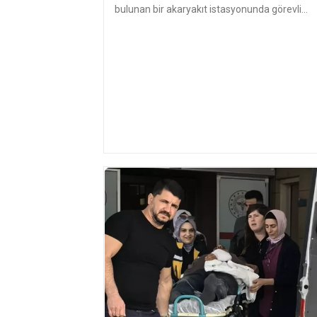
bulunan bir akaryakıt istasyonunda görevli
Yüksel Gaz, istasyon girişinde yo