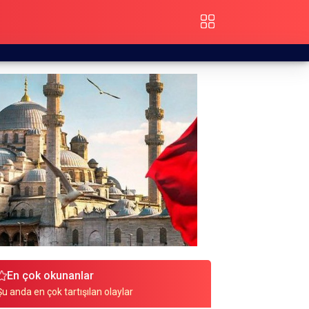
En çok okunanlar
Şu anda en çok tartışılan olaylar