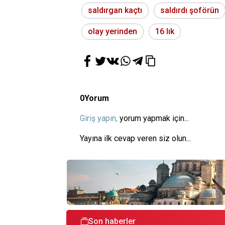
saldırgan kaçtı
saldırdı şoförün
olay yerinden
16 lık
0
Yorum
Giriş yapın,
yorum yapmak için...
Yayına ilk cevap veren siz olun...
Son haberler