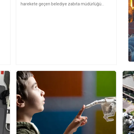
harekete geçen belediye zabıta müdürlüğü
ekipleri, Aksu İlçe Tarım ve Orm