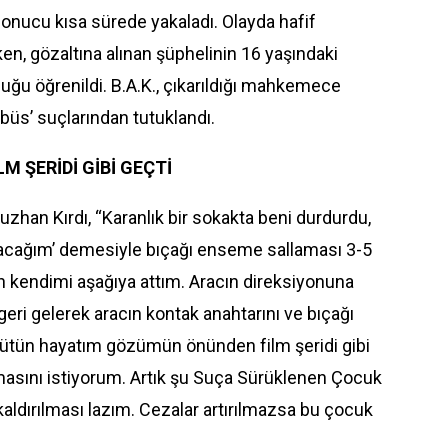
sonucu kısa sürede yakaladı. Olayda hafif
ken, gözaltına alınan şüphelinin 16 yaşındaki
uğu öğrenildi. B.A.K., çıkarıldığı mahkemece
büs’ suçlarından tutuklandı.
 ŞERİDİ GİBİ GEÇTİ
uzhan Kırdı
, “Karanlık bir sokakta beni durdurdu,
alacağım’ demesiyle bıçağı enseme sallaması 3-5
 kendimi aşağıya attım. Aracın direksiyonuna
 geri gelerek aracın kontak anahtarını ve bıçağı
. Bütün hayatım gözümün önünden
film
şeridi gibi
asını istiyorum. Artık şu Suça Sürüklenen Çocuk
ldırılması lazım. Cezalar artırılmazsa bu çocuk